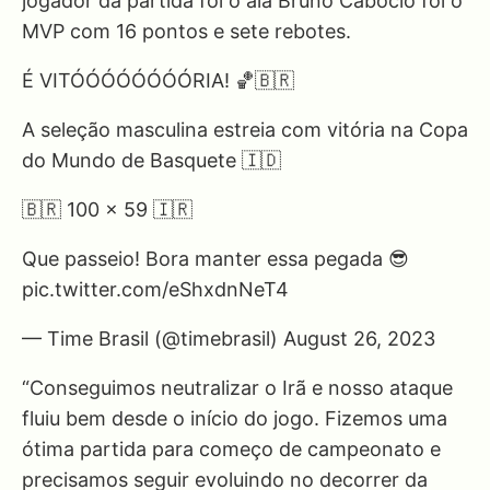
jogador da partida foi o ala Bruno Caboclo foi o
MVP com 16 pontos e sete rebotes.
É VITÓÓÓÓÓÓÓÓRIA! 🏀🇧🇷
A seleção masculina estreia com vitória na Copa
do Mundo de Basquete 🇮🇩
🇧🇷 100 x 59 🇮🇷
Que passeio! Bora manter essa pegada 😎
pic.twitter.com/eShxdnNeT4
— Time Brasil (@timebrasil) August 26, 2023
“Conseguimos neutralizar o Irã e nosso ataque
fluiu bem desde o início do jogo. Fizemos uma
ótima partida para começo de campeonato e
precisamos seguir evoluindo no decorrer da