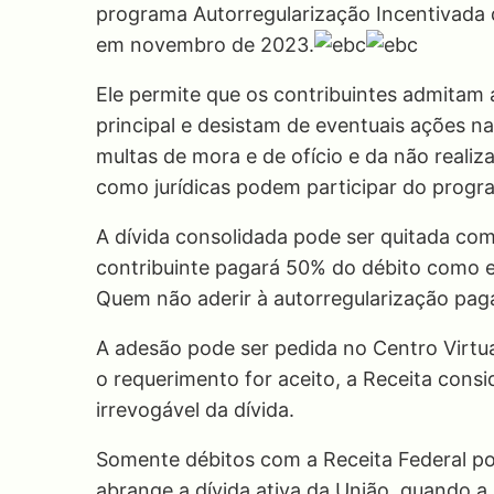
programa Autorregularização Incentivada d
em novembro de 2023.
Ele permite que os contribuintes admitam 
principal e desistam de eventuais ações n
multas de mora e de ofício e da não realiz
como jurídicas podem participar do progr
A dívida consolidada pode ser quitada co
contribuinte pagará 50% do débito como e
Quem não aderir à autorregularização paga
A adesão pode ser pedida no Centro Virtu
o requerimento for aceito, a Receita consi
irrevogável da dívida.
Somente débitos com a Receita Federal p
abrange a dívida ativa da União, quando a