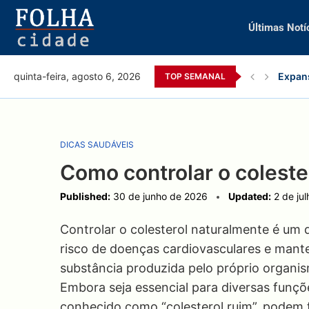
Últimas Notí
Expans
quinta-feira, agosto 6, 2026
TOP SEMANAL
DICAS SAUDÁVEIS
Como controlar o coleste
Published:
30 de junho de 2026
Updated:
2 de ju
Controlar o colesterol naturalmente é um d
risco de doenças cardiovasculares e mante
substância produzida pelo próprio organi
Embora seja essencial para diversas funçõe
conhecido como “colesterol ruim”, podem f