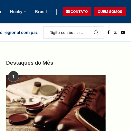
a
Hobby
Brasil
CONTATO
QUEM SOMOS
o regional com padrão nacional
Destaques do Mês
1