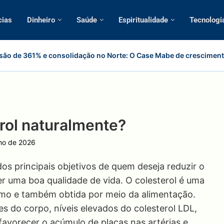
cias
Dinheiro
Saúde
Espiritualidade
Tecnologi
ão de 361% e consolidação no Norte: O Case Mabe de cresciment
rol naturalmente?
lho de 2026
os principais objetivos de quem deseja reduzir o
r uma boa qualidade de vida. O colesterol é uma
smo e também obtida por meio da alimentação.
s do corpo, níveis elevados do colesterol LDL,
avorecer o acúmulo de placas nas artérias e