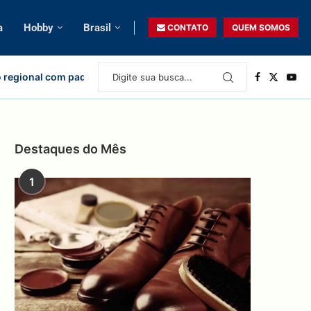
a
Hobby
Brasil
CONTATO
QUEM SOMOS
 regional com padrão nacional
Destaques do Mês
1