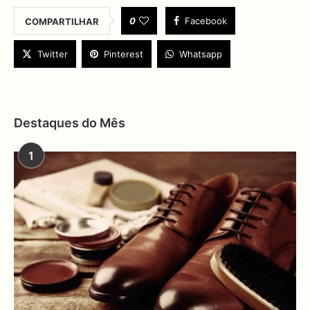
0
Facebook
COMPARTILHAR
Twitter
Pinterest
Whatsapp
Destaques do Mês
1