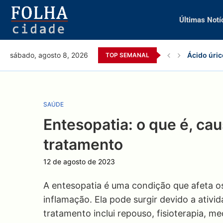
Últimas Notí
Ácido úric
sábado, agosto 8, 2026
TOP SEMANAL
SAÚDE
Entesopatia: o que é, cau
tratamento
12 de agosto de 2023
A entesopatia é uma condição que afeta o
inflamação. Ela pode surgir devido a ativi
tratamento inclui repouso, fisioterapia, m