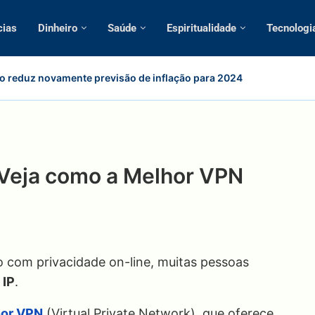
cias
Dinheiro
Saúde
Espiritualidade
Tecnologi
 reduz novamente previsão de inflação para 2024
Veja como a Melhor VPN
 com privacidade on-line, muitas pessoas
 IP
.
or VPN
(Virtual Private Network), que oferece